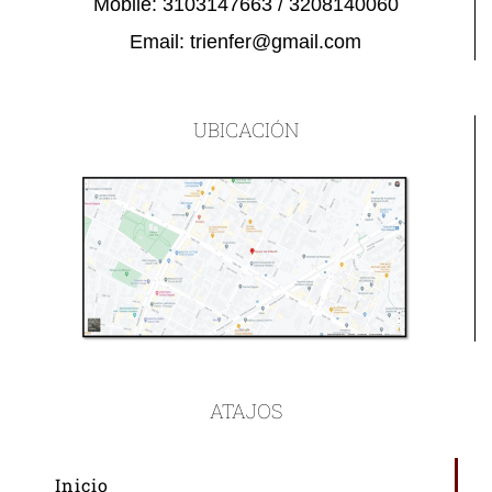
Mobile:
3103147663 / 3208140060
Email:
trienfer@gmail.com
UBICACIÓN
ATAJOS
Inicio